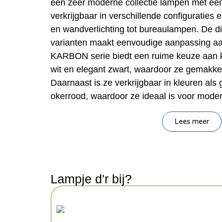
een zeer moderne collectie lampen met een
verkrijgbaar in verschillende configuraties 
en wandverlichting tot bureaulampen. De di
varianten maakt eenvoudige aanpassing aan 
KARBON serie biedt een ruime keuze aan k
wit en elegant zwart, waardoor ze gemakkeli
Daarnaast is ze verkrijgbaar in kleuren als 
okerrood, waardoor ze ideaal is voor moder
Belangrijkste kenmerke
Lees meer
Merk:
Sollux Lighting
Serie:
Deep Space
Categorie:
Verlichting > Wandlamp
Lampje d'r bij?
Kleur:
Zwart
Stijl:
minimalistisch
Materiaal:
aluminium
Vorm:
buis