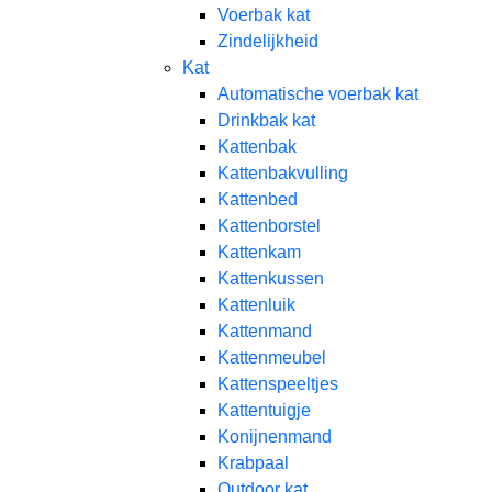
Voerbak kat
Zindelijkheid
Kat
Automatische voerbak kat
Drinkbak kat
Kattenbak
Kattenbakvulling
Kattenbed
Kattenborstel
Kattenkam
Kattenkussen
Kattenluik
Kattenmand
Kattenmeubel
Kattenspeeltjes
Kattentuigje
Konijnenmand
Krabpaal​
Outdoor kat