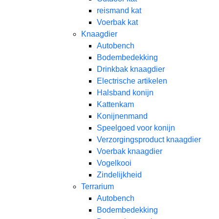
reismand kat​
Voerbak kat
Knaagdier
Autobench
Bodembedekking
Drinkbak knaagdier
Electrische artikelen
Halsband konijn
Kattenkam
Konijnenmand
Speelgoed voor konijn​
Verzorgingsproduct knaagdier
Voerbak knaagdier
Vogelkooi
Zindelijkheid
Terrarium
Autobench
Bodembedekking