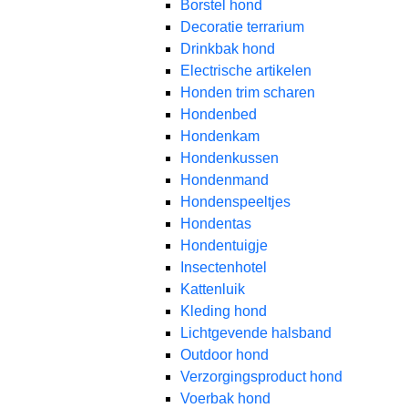
Borstel hond
Decoratie terrarium
Drinkbak hond
Electrische artikelen
Honden trim scharen
Hondenbed
Hondenkam
Hondenkussen
Hondenmand
Hondenspeeltjes
Hondentas
Hondentuigje
Insectenhotel
Kattenluik
Kleding hond
Lichtgevende halsband
Outdoor hond
Verzorgingsproduct hond
Voerbak hond