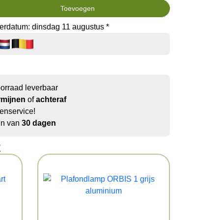
Toevoegen
erdatum: dinsdag 11 augustus *
oorraad leverbaar
rmijnen
of
achteraf
enservice!
jn van
30 dagen
t