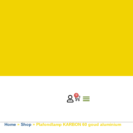
0
Home
»
Shop
»
Plafondlamp KARBON 60 goud aluminium