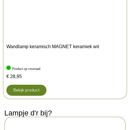
hoogte 60.0 cm
Gewicht:
1,45kg
EAN-code:
5907073000317
Wandlamp keramisch MAGNET keramiek wit
Product op voorraad
€
28,95
Bekijk product
Lampje d'r bij?