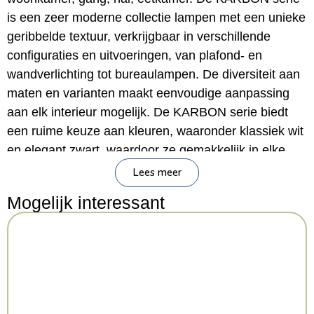
is een zeer moderne collectie lampen met een unieke
geribbelde textuur, verkrijgbaar in verschillende
configuraties en uitvoeringen, van plafond- en
wandverlichting tot bureaulampen. De diversiteit aan
maten en varianten maakt eenvoudige aanpassing
aan elk interieur mogelijk. De KARBON serie biedt
een ruime keuze aan kleuren, waaronder klassiek wit
en elegant zwart, waardoor ze gemakkelijk in elke
ruimte past. Daarnaast is ze verkrijgbaar in kleuren
Lees meer
als goud, beige, olijfgroen en okerrood, waardoor ze
Mogelijk interessant
ideaal is voor moderne interieurs en daarbuiten.
Belangrijkste kenmerken
Merk:
Sollux Lighting
Serie:
Deep Space
Categorie:
Verlichting > Plafondlamp