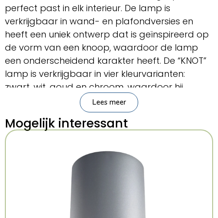
perfect past in elk interieur. De lamp is
verkrijgbaar in wand- en plafondversies en
heeft een uniek ontwerp dat is geïnspireerd op
de vorm van een knoop, waardoor de lamp
een onderscheidend karakter heeft. De “KNOT”
lamp is verkrijgbaar in vier kleurvarianten:
zwart, wit, goud en chroom, waardoor hij
gemakkelijk te combineren is met verschillende
Lees meer
interieurstijlen. Door zijn elegante uiterlijk en
Mogelijk interessant
solide structuur is het een ideale keuze voor de
woonkamer, slaapkamer of kantoor, en voegt
het een uniek decoratief tintje toe aan de
ruimte.
Belangrijkste kenmerken
Sollux Lighting
Merk: