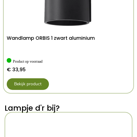
IP20
IP-klasse:
lengte 45.0 cm, breedte 45.0 cm,
Afmetingen:
hoogte 35.0 cm
1,03kg
Gewicht:
Wandlamp ORBIS 1 zwart aluminium
5903282776708
EAN-code:
Product op voorraad
€
33,95
Bekijk product
Lampje d'r bij?