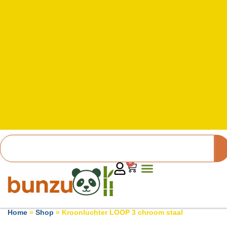
0
Home
»
Shop
»
Kroonluchter LOOP 3 chroom staal