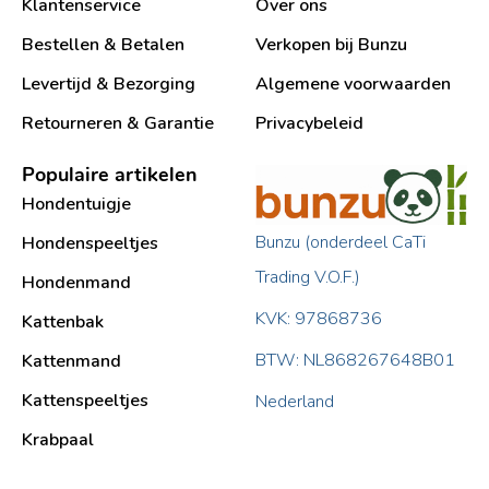
Klantenservice
Over ons
Bestellen & Betalen
Verkopen bij Bunzu
Levertijd & Bezorging
Algemene voorwaarden
Retourneren & Garantie
Privacybeleid
Populaire artikelen
Hondentuigje
Bunzu (onderdeel CaTi
Hondenspeeltjes
Trading V.O.F.)
Hondenmand
KVK: 97868736
Kattenbak
BTW: NL868267648B01
Kattenmand
Kattenspeeltjes
Nederland
Krabpaal​