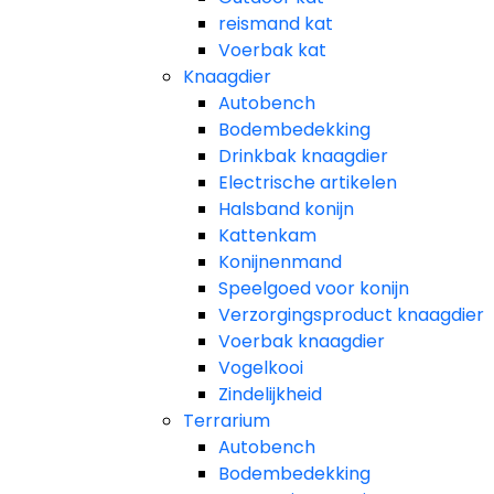
reismand kat​
Voerbak kat
Knaagdier
Autobench
Bodembedekking
Drinkbak knaagdier
Electrische artikelen
Halsband konijn
Kattenkam
Konijnenmand
Speelgoed voor konijn​
Verzorgingsproduct knaagdier
Voerbak knaagdier
Vogelkooi
Zindelijkheid
Terrarium
Autobench
Bodembedekking