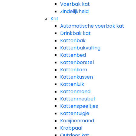
Voerbak kat
Zindelijkheid
Kat
Automatische voerbak kat
Drinkbak kat
Kattenbak
Kattenbakvulling
Kattenbed
Kattenborstel
Kattenkam
Kattenkussen
Kattenluik
Kattenmand
Kattenmeubel
Kattenspeeltjes
Kattentuigje
Konijnenmand
Krabpaal​
Outdoor kat