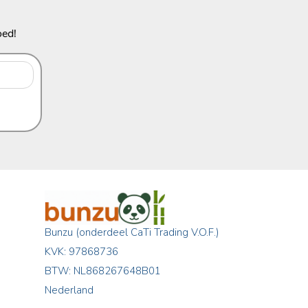
oed!
Bunzu (onderdeel CaTi Trading V.O.F.)
KVK: 97868736
BTW: NL868267648B01
Nederland