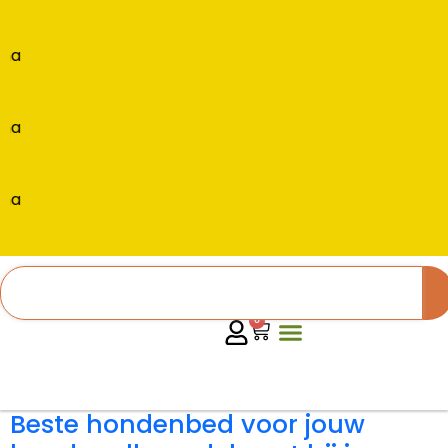
na
na
na
0
Beste hondenbed voor jouw