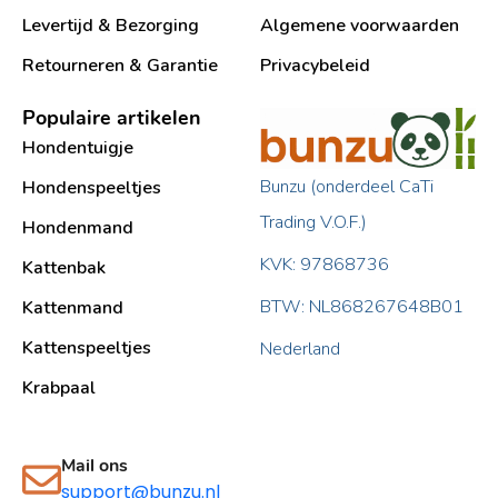
Levertijd & Bezorging
Algemene voorwaarden
Retourneren & Garantie
Privacybeleid
Populaire artikelen
Hondentuigje
Bunzu (onderdeel CaTi
Hondenspeeltjes
Trading V.O.F.)
Hondenmand
KVK: 97868736
Kattenbak
BTW: NL868267648B01
Kattenmand
Kattenspeeltjes
Nederland
Krabpaal​
Mail ons
support@bunzu.nl