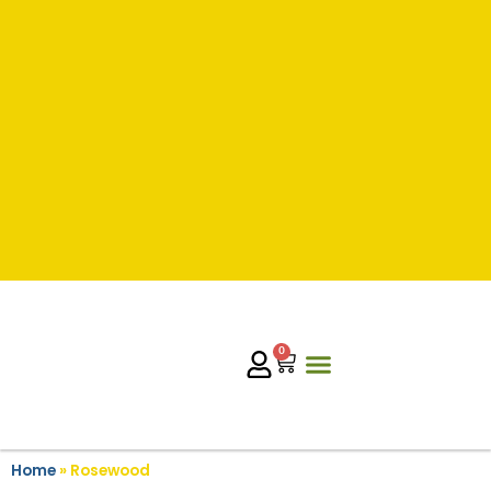
0
Home
»
Rosewood