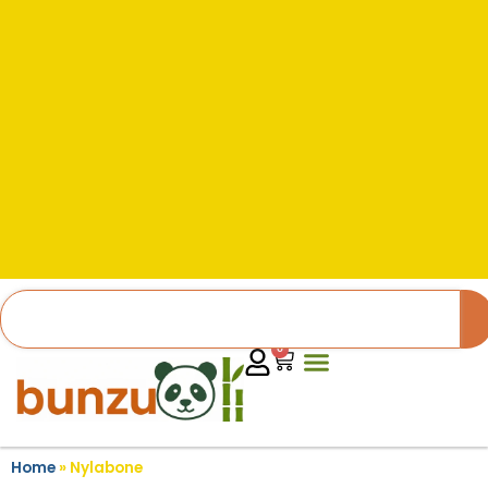
0
Home
»
Nylabone