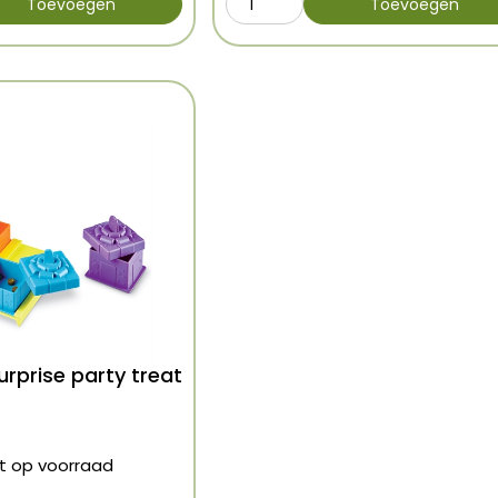
Toevoegen
Toevoegen
urprise party treat
et op voorraad