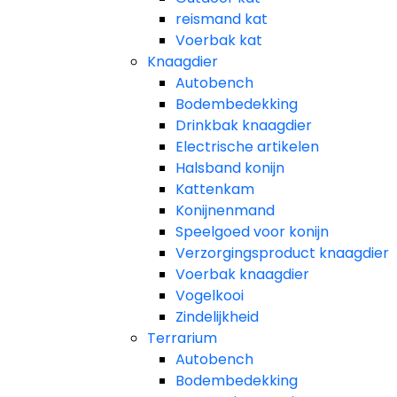
reismand kat​
Voerbak kat
Knaagdier
Autobench
Bodembedekking
Drinkbak knaagdier
Electrische artikelen
Halsband konijn
Kattenkam
Konijnenmand
Speelgoed voor konijn​
Verzorgingsproduct knaagdier
Voerbak knaagdier
Vogelkooi
Zindelijkheid
Terrarium
Autobench
Bodembedekking