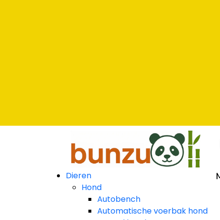
rna
rna
rna
Dieren
Hond
Autobench
Automatische voerbak hond