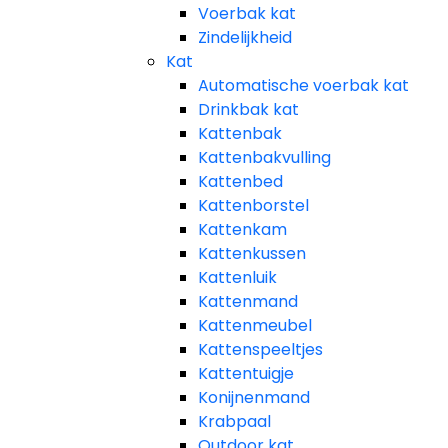
Voerbak kat
Zindelijkheid
Kat
Automatische voerbak kat
Drinkbak kat
Kattenbak
Kattenbakvulling
Kattenbed
Kattenborstel
Kattenkam
Kattenkussen
Kattenluik
Kattenmand
Kattenmeubel
Kattenspeeltjes
Kattentuigje
Konijnenmand
Krabpaal​
Outdoor kat