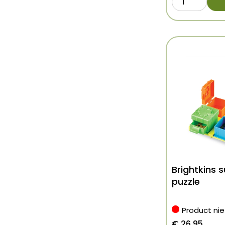
Brightkins s
puzzle
Product ni
€
26,95