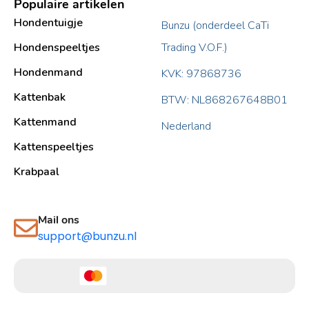
Populaire artikelen
Hondentuigje
Bunzu (onderdeel CaTi
Hondenspeeltjes
Trading V.O.F.)
Hondenmand
KVK: 97868736
Kattenbak
BTW: NL868267648B01
Kattenmand
Nederland
Kattenspeeltjes
Krabpaal​
Mail ons
support@bunzu.nl