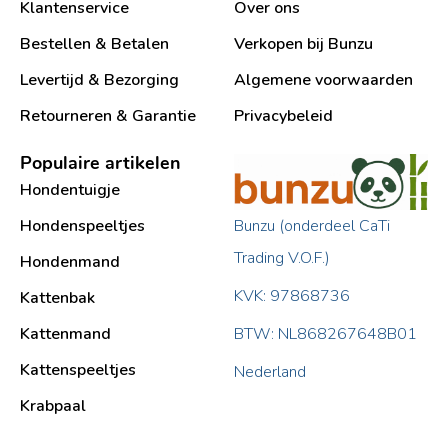
Klantenservice
Over ons
Bestellen & Betalen
Verkopen bij Bunzu
Levertijd & Bezorging
Algemene voorwaarden
Retourneren & Garantie
Privacybeleid
Populaire artikelen
Hondentuigje
Bunzu (onderdeel CaTi
Hondenspeeltjes
Trading V.O.F.)
Hondenmand
KVK: 97868736
Kattenbak
BTW: NL868267648B01
Kattenmand
Kattenspeeltjes
Nederland
Krabpaal​